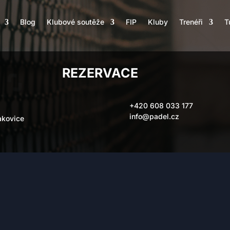
Blog
Klubové soutěže
FIP
Kluby
Trenéři
T
REZERVACE
+420 608 033 177
info@padel.cz
akovice