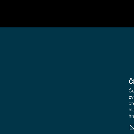
Č
Če
zv
ob
hl
hr