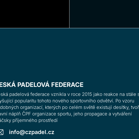
ESKÁ PADELOVÁ FEDERACE
ská padelová federace vznikla v roce 2015 jako reakce na stále 
yšující popularitu tohoto nového sportovního odvětví. Po vzoru
dobných organizací, kterých po celém světě existují desítky, tvoř
avní náplň ČPF organizace sportu, jeho propagace a vytváření
áčsky příjemného prostředí
info@czpadel.cz