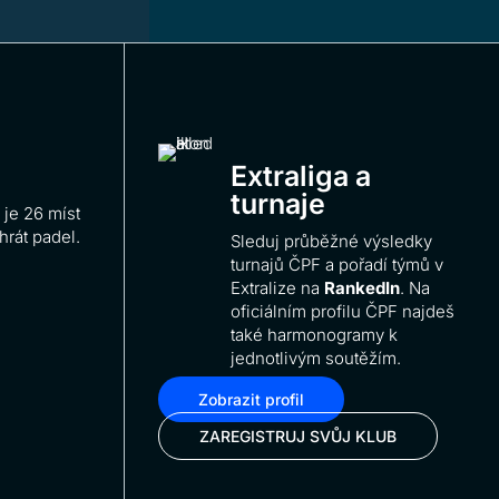
Extraliga a
turnaje
 je 26 míst
 hrát padel.
Sleduj průběžné výsledky
turnajů ČPF a pořadí týmů v
Extralize na
RankedIn
. Na
oficiálním profilu ČPF najdeš
také harmonogramy k
jednotlivým soutěžím.
Zobrazit profil
ZAREGISTRUJ SVŮJ KLUB