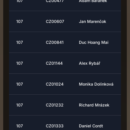
107
CZ00477
Adam Baranek
107
CZ00607
Jan Marenčok
107
CZ00841
Duc Hoang Mai
107
CZ01144
Alex Rybář
107
CZ01024
Monika Dolínková
107
CZ01232
Richard Mrázek
107
CZ01333
Daniel Cordt