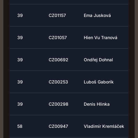
39
CZ01157
Ema Jusková
39
CZ01057
Hien Vu Tranová
39
CZ00692
Ondřej Dohnal
39
CZ00253
Luboš Gaborík
39
CZ00298
Denis Hlinka
58
CZ00947
Vladimír Kremláček