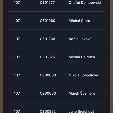
107
CZ01277
Ondřej Dembowski
107
CZ01060
Michal Cipro
107
CZ01268
Adéla Levová
107
CZ01375
Michal Hajduch
107
CZ00000
Nikola Kohoutová
107
CZ00033
Marek Švejnoha
107
CZ00352
Julie Brejchová