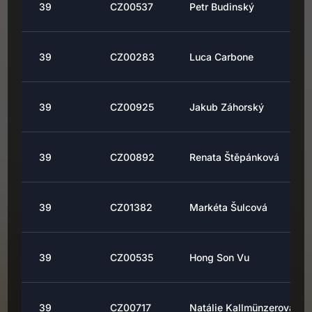
39
CZ00537
Petr Budinský
39
CZ00283
Luca Carbone
39
CZ00925
Jakub Záhorský
39
CZ00892
Renata Štěpánková
39
CZ01382
Markéta Šulcová
39
CZ00535
Hong Son Vu
39
CZ00717
Natálie Kallmünzerová