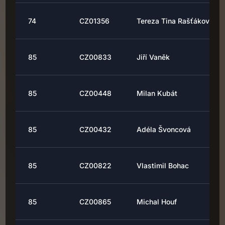
74
CZ01356
Tereza Tina Rašťáková
85
CZ00833
Jiří Vaněk
85
CZ00448
Milan Kubát
85
CZ00432
Adéla Švoncová
85
CZ00822
Vlastimil Bohac
85
CZ00865
Michal Houf