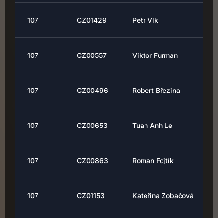
107
CZ01429
Petr Vlk
107
CZ00557
Viktor Furman
107
CZ00496
Robert Březina
107
CZ00653
Tuan Anh Le
107
CZ00863
Roman Fojtík
107
CZ01153
Kateřina Zobačová