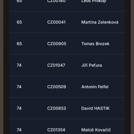
65
CZ00180
Leoš Prokop
65
CZ00041
Martina Zelenková
65
CZ00905
Tomas Brozek
74
CZ01047
Jiří Peťura
74
CZ00509
Antonin Felfel
74
CZ00853
David HASTIK
74
CZ01354
Matúš Kovačič