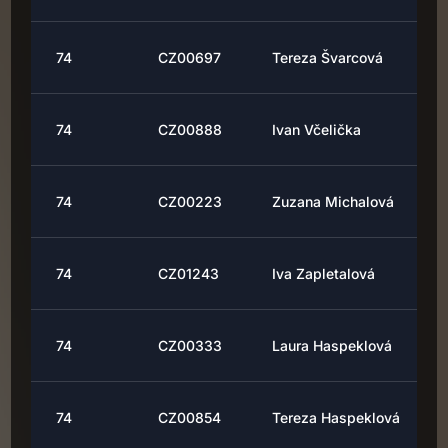
74
CZ00697
Tereza Švarcová
74
CZ00888
Ivan Včelička
74
CZ00223
Zuzana Michalová
74
CZ01243
Iva Zapletalová
74
CZ00333
Laura Haspeklová
74
CZ00854
Tereza Haspeklová