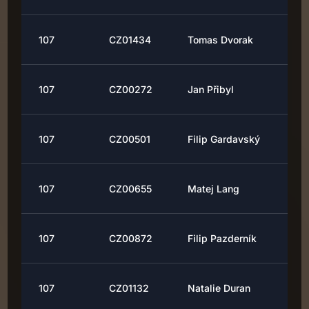
107
CZ01434
Tomas Dvorak
107
CZ00272
Jan Přibyl
107
CZ00501
Filip Gardavský
107
CZ00655
Matej Lang
107
CZ00872
Filip Pazderník
107
CZ01132
Natalie Duran