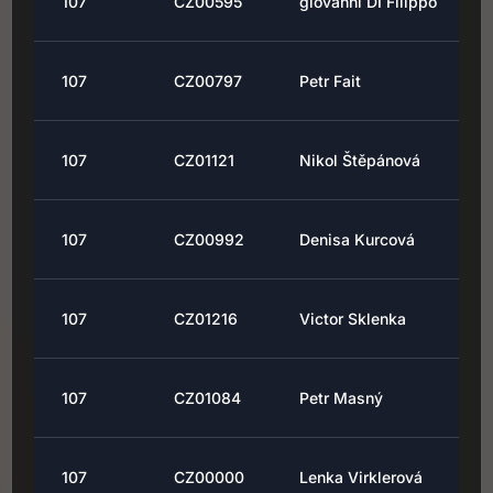
107
CZ00595
giovanni DI Filippo
107
CZ00797
Petr Fait
107
CZ01121
Nikol Štěpánová
107
CZ00992
Denisa Kurcová
107
CZ01216
Victor Sklenka
107
CZ01084
Petr Masný
107
CZ00000
Lenka Virklerová