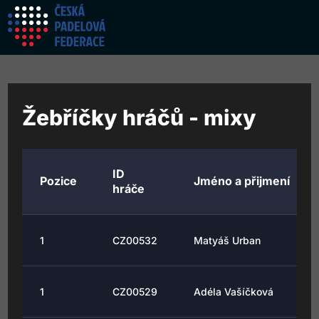
Žebříčky hráčů - mixy
ID
Pozice
Jméno a přijmení
hráče
1
CZ00532
Matyáš Urban
1
CZ00529
Adéla Vašíčková