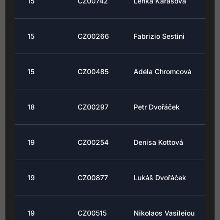
15
CZ00742
Lenka Karasová
15
CZ00266
Fabrizio Sestini
15
CZ00485
Adéla Chromcová
18
CZ00297
Petr Dvořáček
19
CZ00254
Denisa Kottová
19
CZ00877
Lukáš Dvořáček
19
CZ00515
Nikolaos Vasileiou