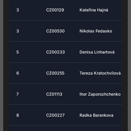
3
CZ00129
Kateřina Hajná
3
CZ00530
Nikolas Fedasko
5
CZ00233
Denisa Linhartová
6
CZ00255
Tereza Kratochvílová
7
CZ01113
Ihor Zaporozhchenko
8
CZ00227
Radka Barankova