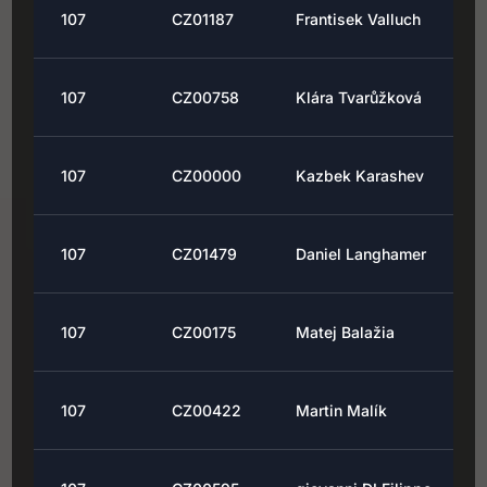
107
CZ01187
Frantisek Valluch
107
CZ00758
Klára Tvarůžková
107
CZ00000
Kazbek Karashev
107
CZ01479
Daniel Langhamer
107
CZ00175
Matej Balažia
107
CZ00422
Martin Malík